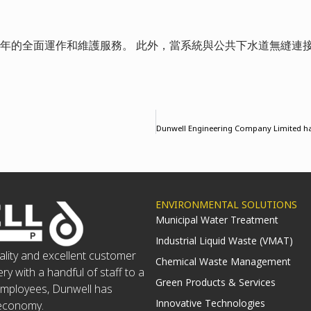
5年的全面運作和維護服務。 此外，當系統與公共下水道無縫連
ENVIRONMENTAL SOLUTIONS
Municipal Water Treatment
Industrial Liquid Waste (VMAT)
ality and excellent customer
Chemical Waste Management
ry with a handful of staff to a
Green Products & Services
employees, Dunwell has
Innovative Technologies
 economy.