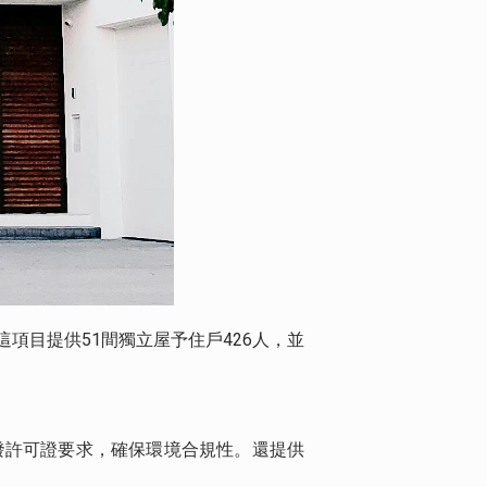
項目提供51間獨立屋予住戶426人，並
發許可證要求，確保環境合規性。還提供