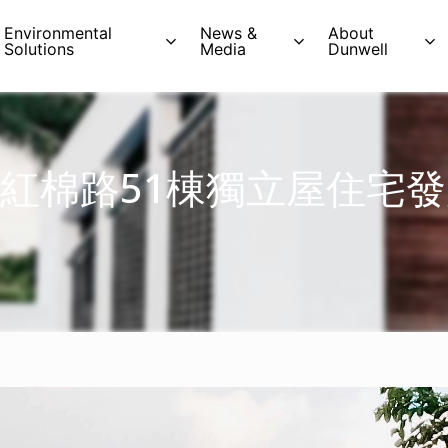
Environmental
News &
About
Solutions
Media
Dunwell
紅棉路51棟獨立屋住宅