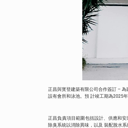
正昌與寳登建築有限公司合作簽訂 – 
設有會所和泳池。預 計竣工期為2025年
正昌負責項目範圍包括設計、供應和安
除臭系統以消除異味，以及 裝配脫水