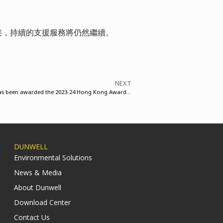
接，持續的支援服務將仍然繼續。
NEXT
Dunwell Engineering Company Limited has been awarded the 2023-24 Hong Kong Awards for Industries (“HKAI”) “Upgrading and Transformation”
DUNWELL
Environmental Solutions
News & Media
About Dunwell
Download Center
Contact Us