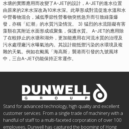
水塘的實際應用而改變了A-JET的設計，A-JET的進水位置
由原來的2米水深改為10米水深。此舉形成對流促進水溫和水
中營養物混合，減低季節性營養物突然急升而引致綠藻爆
發，亦稱「紅潮」的水質污染情況。 3) 猛烈的水流阻礙有害
藻類在其附近水面形成或聚集，保護水質。 A-JET的應用除
了在較靜止的水塘和湖外，更加能應用在河流水質的治理及
污水處理廠污水曝氣池內。其設計能抵禦污染的水環境及複
雜的天氣。例如在颱風「海高斯」襲港而引發的九號風球
中，三台A-JET仍能保持正常運作。
Stand for advanced technology, high quality and excellent
customer services. From a single trade of machinery with a
handful of staff to a multi-faceted corporation of over 100
employees, Dunwell has captured the booming of Hong