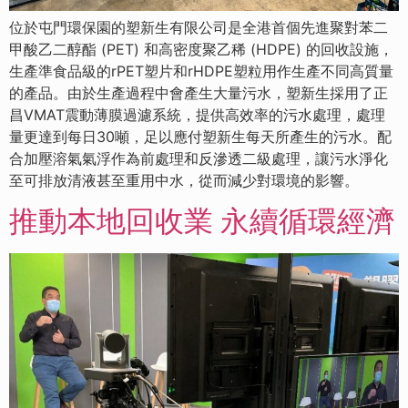
位於屯門環保園的塑新生有限公司是全港首個先進聚對苯二
甲酸乙二醇酯 (PET) 和高密度聚乙稀 (HDPE) 的回收設施，
生產準食品級的rPET塑片和rHDPE塑粒用作生產不同高質量
的產品。由於生產過程中會產生大量污水，塑新生採用了正
昌VMAT震動薄膜過濾系統，提供高效率的污水處理，處理
量更達到每日30噸，足以應付塑新生每天所產生的污水。配
合加壓溶氣氣浮作為前處理和反滲透二級處理，讓污水淨化
至可排放清液甚至重用中水，從而減少對環境的影響。
推動本地回收業 永續循環經濟