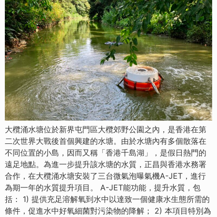
大欖涌水塘位於新界屯門區大欖郊野公園之內，是香港在第
二次世界大戰後首個興建的水塘。由於水塘內有多個散落在
不同位置的小島，因而又稱「香港千島湖」，是假日熱門的
遠足地點。為進一步提升該水塘的水質，正昌與香港水務署
合作，在大欖涌水塘安裝了三台微氣泡曝氣機A-JET，進行
為期一年的水質提升項目。 A-JET能功能，提升水質，包
括： 1) 提供充足溶解氧到水中以達致一個健康水生態所需的
條件，促進水中好氧細菌對污染物的降解； 2) 本項目特別為