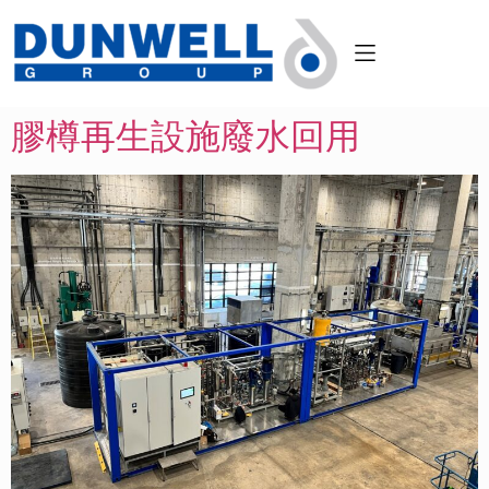
膠樽再生設施廢水回用