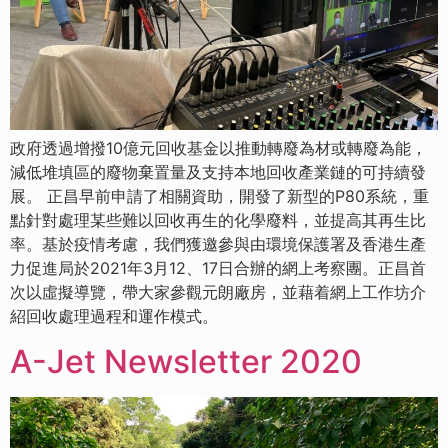
政府透過增撥10億元回收基金以推動轉廢為材或轉廢為能，
減低堆填區的廢物棄置量及支持本地回收產業鏈的可持續發
展。 正昌早前申請了相關資助，開發了新型的P80系統，重
點針對處理某些難以回收再生的化學廢料，並提高其再生比
率。基於疫情考慮，我們獲邀參與由環境保護署及香港生產
力促進局於2021年3月12、17日合辦的網上考察團。正昌首
次以虛擬導覽，帶大家參觀元朗廠房，並藉着網上工作坊介
紹回收處理過程和運作模式。
A-Jet Newsletter 2020