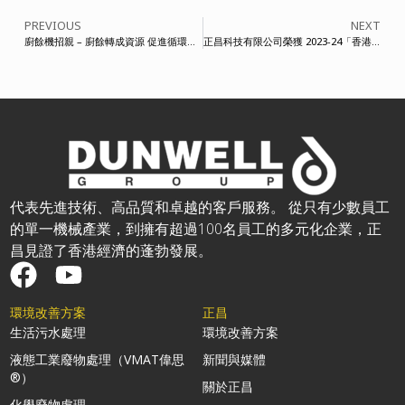
PREVIOUS
NEXT
廚餘機招親 – 廚餘轉成資源 促進循環經濟
正昌科技有限公司榮獲 2023-24「香港工商業獎：升級轉型」大獎
代表先進技術、高品質和卓越的客戶服務。 從只有少數員工
的單一機械產業，到擁有超過100名員工的多元化企業，正
昌見證了香港經濟的蓬勃發展。
環境改善方案
正昌
生活污水處理
環境改善方案
液態工業廢物處理（VMAT偉思
新聞與媒體
®）
關於正昌
化學廢物處理