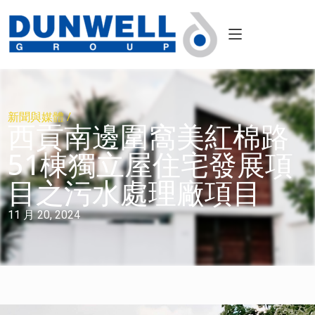
新聞與媒體 /
西貢南邊圍窩美紅棉路
51棟獨立屋住宅發展項
目之污水處理廠項目
11 月 20, 2024