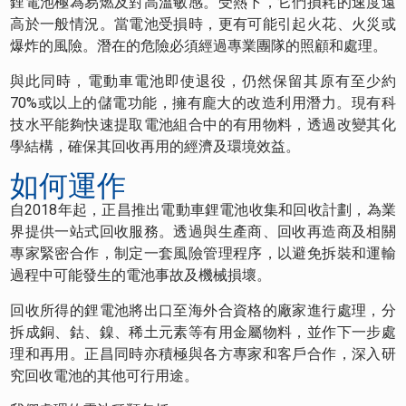
鋰電池極為易燃及對高溫敏感。受熱下，它們損耗的速度遠
高於一般情況。當電池受損時，更有可能引起火花、火災或
爆炸的風險。潛在的危險必須經過專業團隊的照顧和處理。
與此同時，電動車電池即使退役，仍然保留其原有至少約
70%或以上的儲電功能，擁有龐大的改造利用潛力。現有科
技水平能夠快速提取電池組合中的有用物料，透過改變其化
學結構，確保其回收再用的經濟及環境效益。
如何運作
自2018年起，正昌推出電動車鋰電池收集和回收計劃，為業
界提供一站式回收服務。透過與生產商、回收再造商及相關
專家緊密合作，制定一套風險管理程序，以避免拆裝和運輸
過程中可能發生的電池事故及機械損壞。
回收所得的鋰電池將出口至海外合資格的廠家進行處理，分
拆成銅、鈷、鎳、稀土元素等有用金屬物料，並作下一步處
理和再用。正昌同時亦積極與各方專家和客戶合作，深入研
究回收電池的其他可行用途。