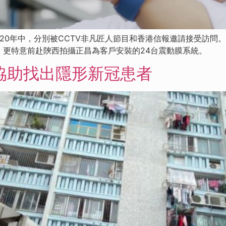
020年中，分別被CCTV非凡匠人節目和香港信報邀請接受訪問。
，更特意前赴陝西拍攝正昌為客戶安裝的24台震動膜系統。
協助找出隱形新冠患者