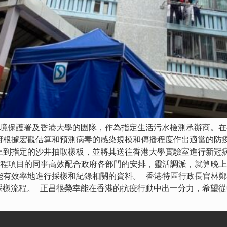
，環境保護署及香港大學的團隊，作為指定生活污水檢測承辦商。
府根據宏觀估算和預測病毒的感染規模和傳播程度作出適當的防疫
上到指定的沙井抽取樣板，並將其送往香港大學實驗室進行新冠
工程項目的同事高效配合政府各部門的安排，靈活調派，就算晚
能有效率地進行採樣和紀錄相關的資料。 香港特區行政長官林
察採樣流程。 正昌很榮幸能在香港的抗疫行動中出一分力，希望