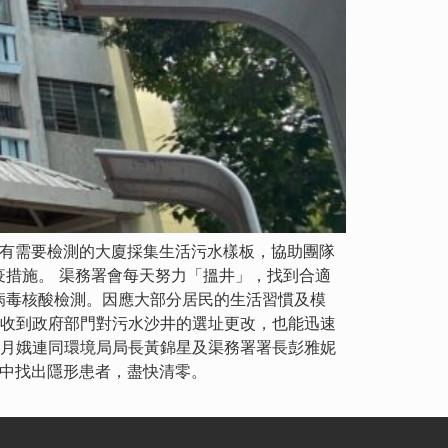
在有需要檢測的大廈採集生活污水樣板，協助團隊
措施。 渠務署會每天努力「搵井」，找到合適
病毒核酸檢測。因應大部分居民的生活習慣及模
上收到政府部門對污水沙井的選址更改，也能迅速
鄭月娥連同環境局局長黃錦星及渠務署署長彭雅妮
從中找出隱形患者，盡快清零。