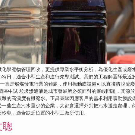
供化學廢物管理回收，更提供專業水平衡分析，為優化生產或廢
3m3/日，適合小型生產和進行先導測試。我們的工程師團隊最
理一直是燃煤發電行業的難題，使用振動膜設備可以直接將脫硫
填區中試 垃圾滲濾液是城市發展所必須面對的嚴峻問題，其源
複雜的高濃度有機廢水。正昌團隊因應客戶的需求利用震動膜設備
於一些生產污水量少的企業，大都會選擇外判把污水送走處理，然
巧玲瓏，適合缺乏位置的小型工廠所使用。
文聰