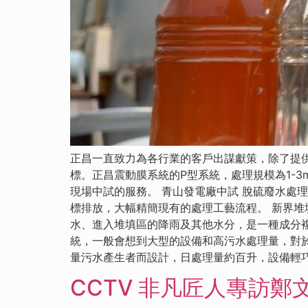
正昌一直致力為各行業的客戶出謀獻策，除了提
標。正昌震動膜系統的P型系統，處理規模為1-
現場中試的服務。 青山發電廠中試 脫硫廢水處
標排放，大幅精簡現有的處理工藝流程。 新界堆
水、進入堆填區的降雨及其他水分，是一種成分
統，一般會想到大型的設備和高污水處理量，對
量污水產生者而設計，日處理量約百升，設備輕
CCTV 非凡匠人專訪鄭