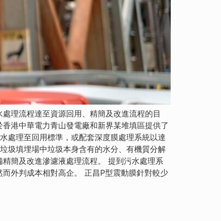
水處理流程達至資源回用、精簡及改進流程的目
近於香港中華電力青山發電廠和新界某堆填區提供了
廢水處理至回用標準，或配套深度膜處理系統以達
於垃圾填埋場中垃圾本身含有的水分、有機質分解
精簡及改進滲濾液處理流程。 提到污水處理系
而外判成本相對高企。 正昌P型震動膜針對較少